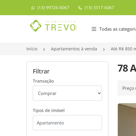
(13) 99726-6067
(13) 3317-6067
Página inicial
Todas as categori
Início
Apartamentos à venda
Até R$ 850 m
78 
Filtrar
Transação
Ordenar
Tipos de imóvel