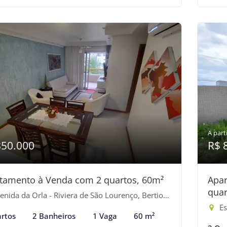
A parti
850.000
R$ 
tamento à Venda com 2 quartos, 60m²
Apa
quar
nida da Orla - Riviera de São Lourenço, Bertioga-SP
Es
rtos
2 Banheiros
1 Vaga
60 m²