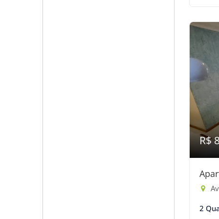
R$ 
Apar
Ave
2 Qua