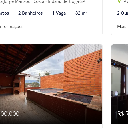
a Jorge Mansour Costa - Indaiá, Bertioga-SP
Av
rtos
2 Banheiros
1 Vaga
82 m²
2 Qu
informações
Mais
800.000
R$ 