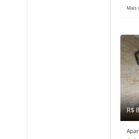
Mais 
R$ 
Apar