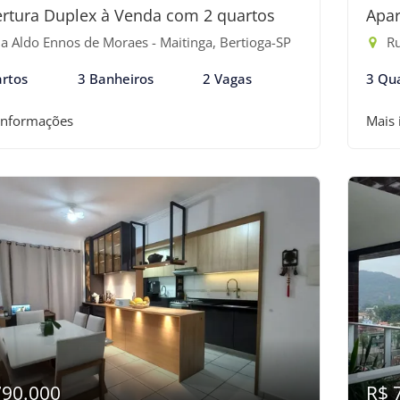
rtura Duplex à Venda com 2 quartos
Apar
a Aldo Ennos de Moraes - Maitinga, Bertioga-SP
Ru
rtos
3 Banheiros
2 Vagas
3 Qu
informações
Mais
790.000
R$ 