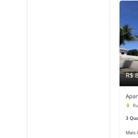
R$ 
Apar
Rua
3 Qua
Mais 