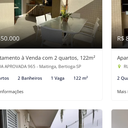
850.000
R$ 
tamento à Venda com 2 quartos, 122m²
Apar
A APROVADA 965 - Maitinga, Bertioga-SP
RU
rtos
2 Banheiros
1 Vaga
122 m²
2 Qu
informações
Mais