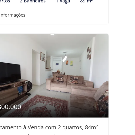
artos
2 Banheiros
1 Vaga
89 m²
 informações
800.000
tamento à Venda com 2 quartos, 84m²