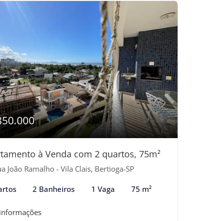
850.000
tamento à Venda com 2 quartos, 75m²
a João Ramalho - Vila Clais, Bertioga-SP
artos
2 Banheiros
1 Vaga
75 m²
 informações