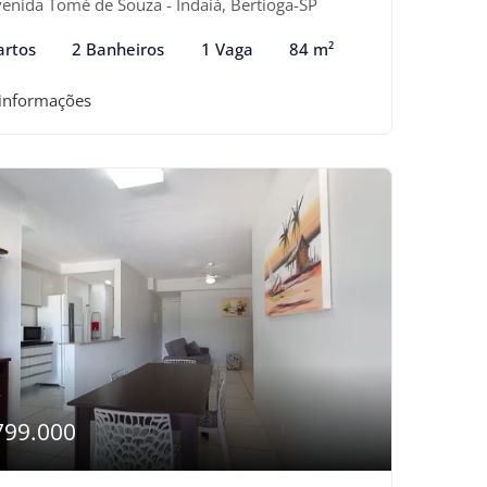
enida Tomé de Souza - Indaiá, Bertioga-SP
artos
2 Banheiros
1 Vaga
84 m²
 informações
799.000