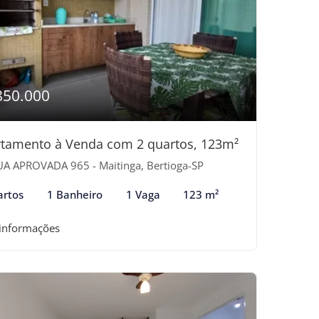
850.000
tamento à Venda com 2 quartos, 123m²
A APROVADA 965 - Maitinga, Bertioga-SP
artos
1 Banheiro
1 Vaga
123 m²
 informações