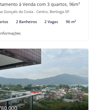
tamento à Venda com 3 quartos, 96m²
a Gonçalo da Costa - Centro, Bertioga-SP
artos
2 Banheiros
2 Vagas
96 m²
 informações
780.000