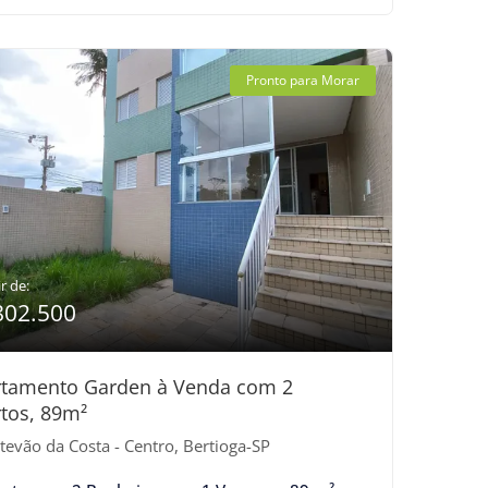
Pronto para Morar
r de:
802.500
rtamento Garden à Venda com 2
tos, 89m²
tevão da Costa - Centro, Bertioga-SP