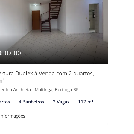
850.000
rtura Duplex à Venda com 2 quartos,
m²
enida Anchieta - Maitinga, Bertioga-SP
artos
4 Banheiros
2 Vagas
117 m²
 informações