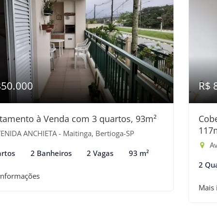
850.000
R$ 
tamento à Venda com 3 quartos, 93m²
Cobe
117
ENIDA ANCHIETA - Maitinga, Bertioga-SP
Av
rtos
2 Banheiros
2 Vagas
93 m²
2 Qu
informações
Mais