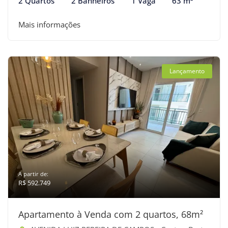
2 Quartos
2 Banheiros
1 Vaga
63 m²
Mais informações
Lançamento
A partir de:
R$ 592.749
Apartamento à Venda com 2 quartos, 68m²