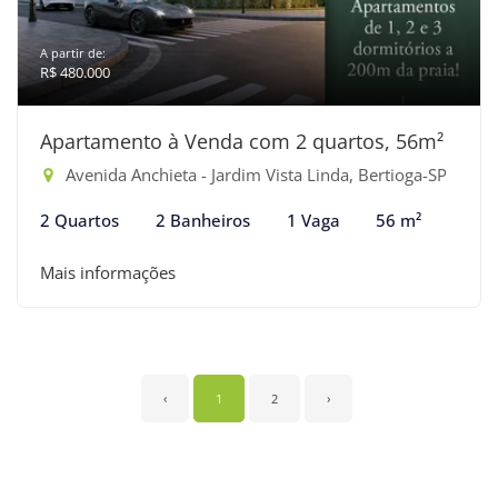
A partir de:
R$ 480.000
Apartamento à Venda com 2 quartos, 56m²
Avenida Anchieta - Jardim Vista Linda, Bertioga-SP
2 Quartos
2 Banheiros
1 Vaga
56 m²
Mais informações
‹
1
2
›