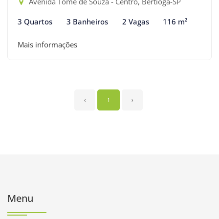
Avenida Tomé de Souza - Centro, Bertioga-SP
3 Quartos
3 Banheiros
2 Vagas
116 m²
Mais informações
‹
1
›
Menu