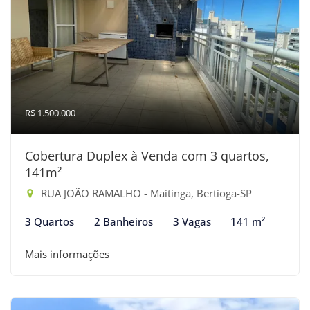
R$ 1.500.000
Cobertura Duplex à Venda com 3 quartos,
141m²
RUA JOÃO RAMALHO - Maitinga, Bertioga-SP
3 Quartos
2 Banheiros
3 Vagas
141 m²
Mais informações