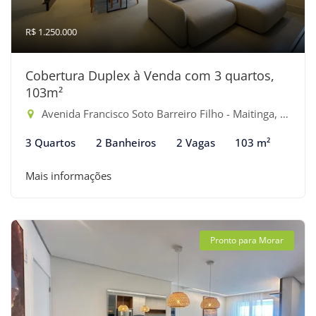
R$ 1.250.000
Cobertura Duplex à Venda com 3 quartos,
103m²
Avenida Francisco Soto Barreiro Filho - Maitinga, Bertioga-SP
3 Quartos
2 Banheiros
2 Vagas
103 m²
Mais informações
Pronto para Morar