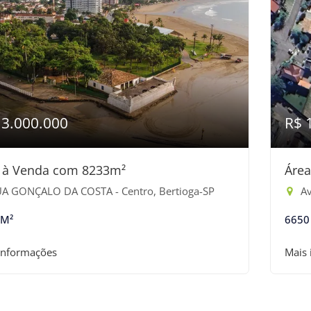
13.000.000
R$ 
 à Venda com 8233m²
Áre
A GONÇALO DA COSTA - Centro, Bertioga-SP
Av
 M²
6650
informações
Mais