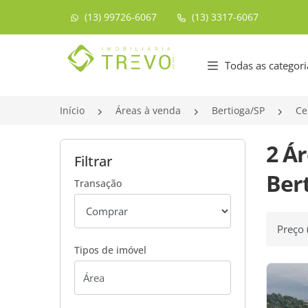
(13) 99726-6067
(13) 3317-6067
Página inicial
Todas as categori
Início
Áreas à venda
Bertioga/SP
Ce
2 Á
Filtrar
Bert
Transação
Ordenar
Tipos de imóvel