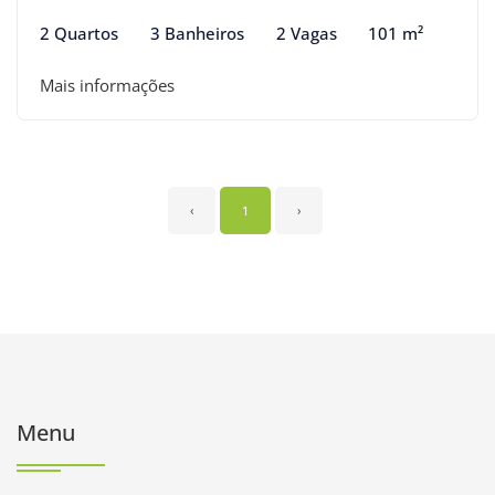
2 Quartos
3 Banheiros
2 Vagas
101 m²
Mais informações
‹
1
›
Menu