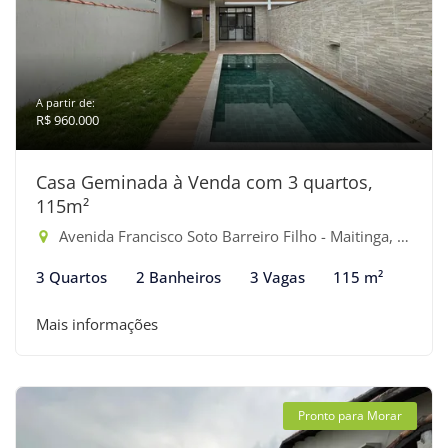
A partir de:
R$ 960.000
Casa Geminada à Venda com 3 quartos,
115m²
Avenida Francisco Soto Barreiro Filho - Maitinga, Bertioga-SP
3 Quartos
2 Banheiros
3 Vagas
115 m²
Mais informações
Pronto para Morar