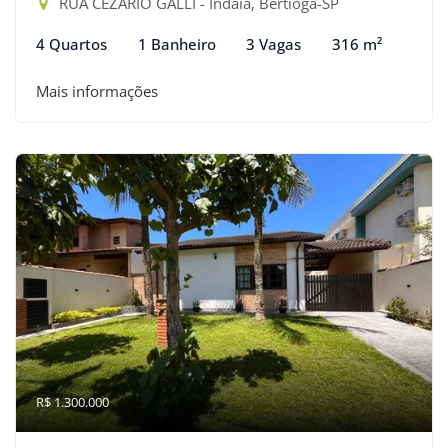
RUA CEZARIO GALLI - Indaiá, Bertioga-SP
4 Quartos
1 Banheiro
3 Vagas
316 m²
Mais informações
R$ 1.300.000