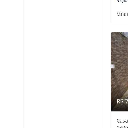
3 Qua
Mais 
R$ 
Casa
180