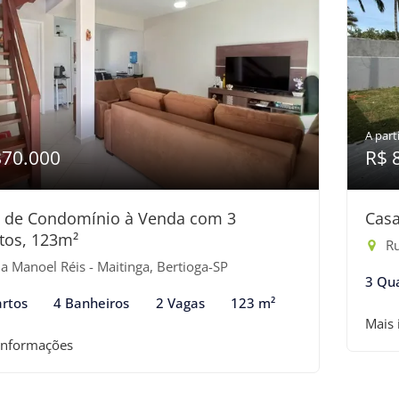
A parti
870.000
R$ 
 de Condomínio à Venda com 3
Casa
tos, 123m²
Ru
a Manoel Réis - Maitinga, Bertioga-SP
3 Qu
rtos
4 Banheiros
2 Vagas
123 m²
Mais
informações