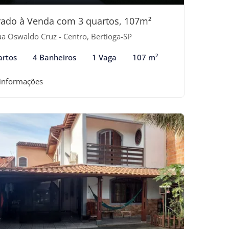
ado à Venda com 3 quartos, 107m²
a Oswaldo Cruz - Centro, Bertioga-SP
artos
4 Banheiros
1 Vaga
107 m²
 informações