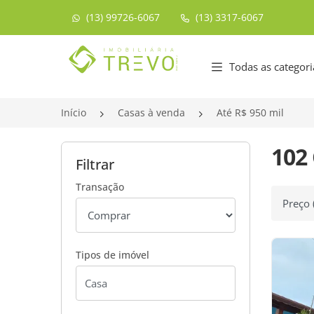
(13) 99726-6067
(13) 3317-6067
Página inicial
Todas as categori
Início
Casas à venda
Até R$ 950 mil
102 
Filtrar
Transação
Ordenar
Tipos de imóvel