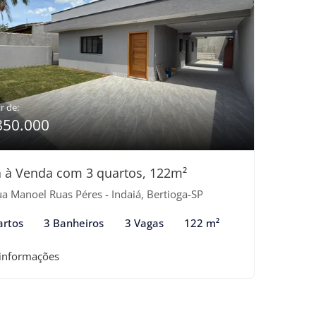
r de:
850.000
 à Venda com 3 quartos, 122m²
a Manoel Ruas Péres - Indaiá, Bertioga-SP
artos
3 Banheiros
3 Vagas
122 m²
 informações