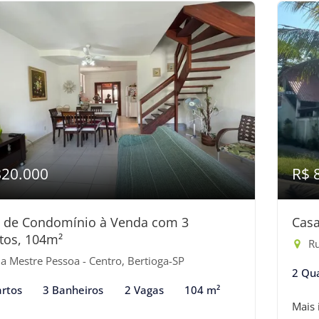
820.000
R$ 
 de Condomínio à Venda com 3
Casa
tos, 104m²
Ru
a Mestre Pessoa - Centro, Bertioga-SP
2 Qu
rtos
3 Banheiros
2 Vagas
104 m²
Mais