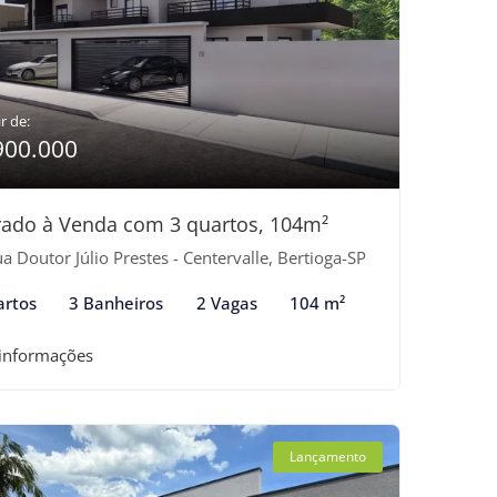
r de:
900.000
ado à Venda com 3 quartos, 104m²
a Doutor Júlio Prestes - Centervalle, Bertioga-SP
artos
3 Banheiros
2 Vagas
104 m²
 informações
Lançamento