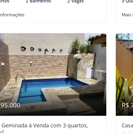
rtos
2 Banheiros
2 Vagas
3 Qu
informações
Mais
795.000
R$ 
 Geminada à Venda com 3 quartos,
Casa
m²