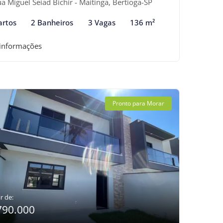
a Miguel Seiad Bichir - Maitinga, Bertioga-SP
artos
2 Banheiros
3 Vagas
136 m²
 informações
Pronto para Morar
r de:
790.000