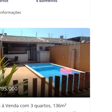
artos
4 Banheiros
 informações
795.000
 à Venda com 3 quartos, 136m²