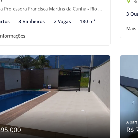
Ru
Professora Francisca Martins da Cunha - Rio da Praia, Bertioga-SP
3 Qu
rtos
3 Banheiros
2 Vagas
180 m²
Mais
informações
A parti
795.000
R$ 