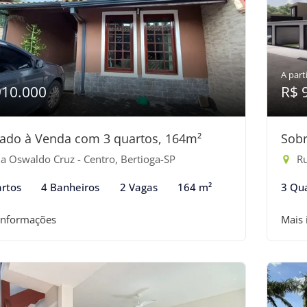
A parti
910.000
R$ 
ado à Venda com 3 quartos, 164m²
Sobr
a Oswaldo Cruz - Centro, Bertioga-SP
Ru
rtos
4 Banheiros
2 Vagas
164 m²
3 Qu
informações
Mais