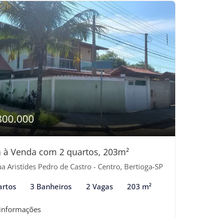
800.000
 à Venda com 2 quartos, 203m²
a Aristídes Pedro de Castro - Centro, Bertioga-SP
artos
3 Banheiros
2 Vagas
203 m²
 informações