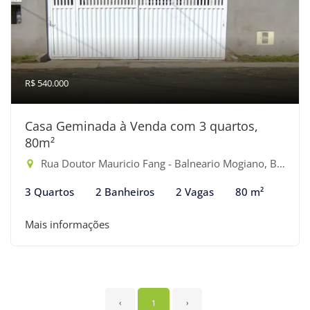
R$ 540.000
Casa Geminada à Venda com 3 quartos,
80m²
Rua Doutor Mauricio Fang - Balneario Mogiano, Bertioga-SP
3 Quartos
2 Banheiros
2 Vagas
80 m²
Mais informações
‹
1
›