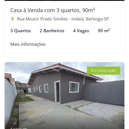
Casa à Venda com 3 quartos, 90m²
Rua Moacir Prado Simões - Indaiá, Bertioga-SP
3 Quartos
2 Banheiros
4 Vagas
90 m²
Mais informações
Em Construção
A partir de: