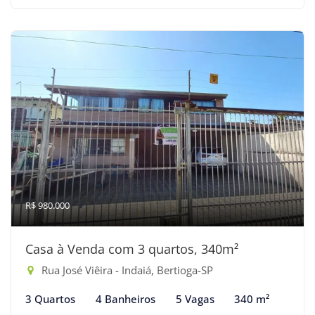
R$ 980.000
Casa à Venda com 3 quartos, 340m²
Rua José Viêira - Indaiá, Bertioga-SP
3 Quartos
4 Banheiros
5 Vagas
340 m²