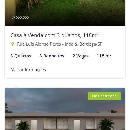
R$ 650.000
Casa à Venda com 3 quartos, 118m²
Rua Luís Alonso Péres - Indaiá, Bertioga-SP
3 Quartos
3 Banheiros
2 Vagas
118 m²
Mais informações
Em Construção