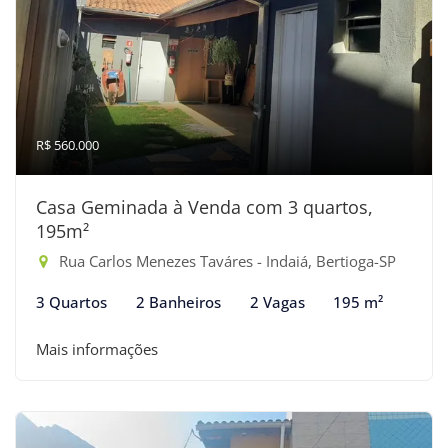
R$ 560.000
Casa Geminada à Venda com 3 quartos,
195m²
Rua Carlos Menezes Taváres - Indaiá, Bertioga-SP
3 Quartos
2 Banheiros
2 Vagas
195 m²
Mais informações