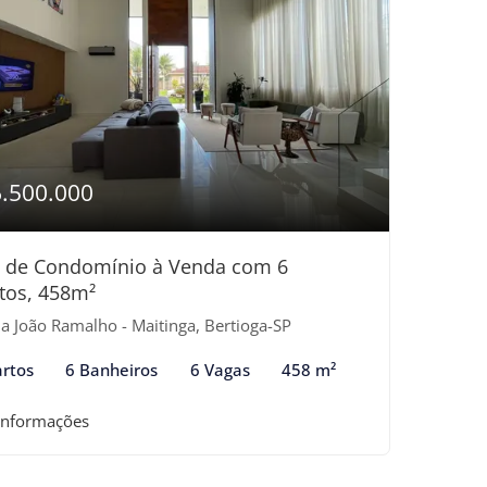
6.500.000
 de Condomínio à Venda com 6
tos, 458m²
a João Ramalho - Maitinga, Bertioga-SP
rtos
6 Banheiros
6 Vagas
458 m²
informações