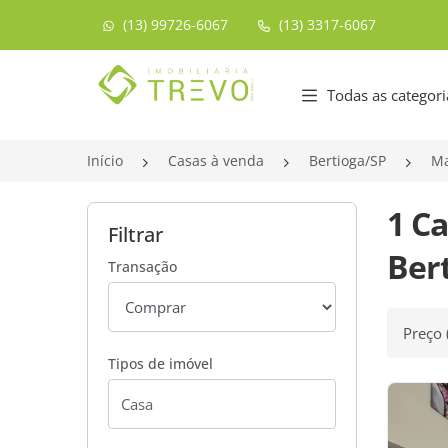
(13) 99726-6067
(13) 3317-6067
Página inicial
Todas as categori
Início
Casas à venda
Bertioga/SP
Ma
1 C
Filtrar
Bert
Transação
Ordenar
Tipos de imóvel