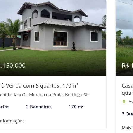
1.150.000
R$ 
 à Venda com 5 quartos, 170m²
Cas
quar
enida Itapuã - Morada da Praia, Bertioga-SP
Av
rtos
2 Banheiros
170 m²
3 Qu
informações
Mais