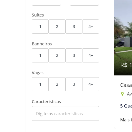
Suítes
1
2
3
4+
Banheiros
1
2
3
4+
R$ 
Vagas
1
2
3
4+
Casa
Av
Características
5 Qua
Mais 