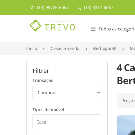
(13) 99726-6067
(13) 3317-6067
Página inicial
Todas as categori
Início
Casas à venda
Bertioga/SP
Mo
4 C
Filtrar
Bert
Transação
Ordenar
Tipos de imóvel