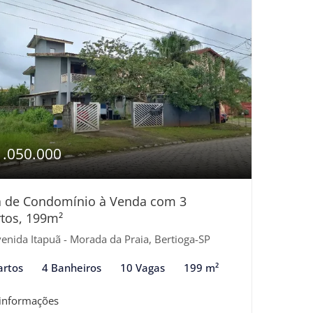
1.050.000
a de Condomínio à Venda com 3
tos, 199m²
enida Itapuã - Morada da Praia, Bertioga-SP
artos
4 Banheiros
10 Vagas
199 m²
 informações