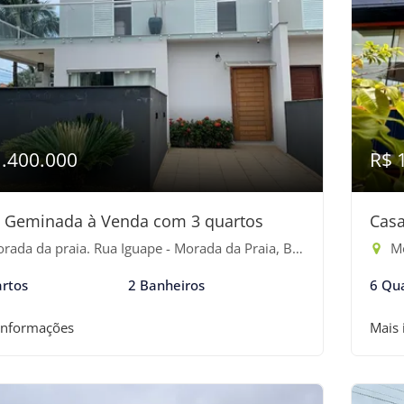
1.400.000
R$ 
 Geminada à Venda com 3 quartos
Casa
ada da praia. Rua Iguape - Morada da Praia, Bertioga-SP
Mo
rtos
2 Banheiros
6 Qu
informações
Mais