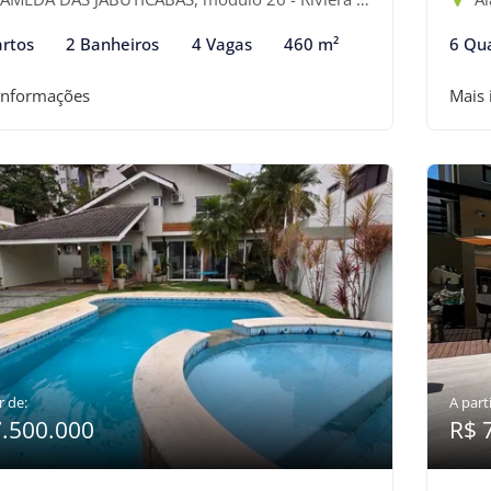
rtos
2 Banheiros
4 Vagas
460 m²
6 Qu
informações
Mais
r de:
A parti
7.500.000
R$ 