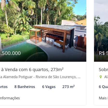
5.500.000
R$ 
 à Venda com 6 quartos, 273m²
Sobr
 Alameda Potiguar - Riviera de São Lourenço, Bertioga-SP
Al
rtos
8 Banheiros
6 Vagas
273 m²
6 Qu
informações
Mais