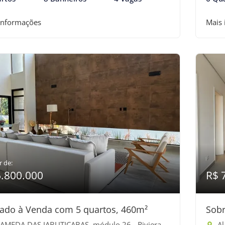
informações
Mais
r de:
6.800.000
R$ 
ado à Venda com 5 quartos, 460m²
Sobr
EDA DAS JABUTICABAS, módulo 26 - Riviera de São Lourenço, Bertioga-SP
Al