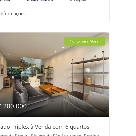
 informações
Pronto para Morar
7.200.000
ado Triplex à Venda com 6 quartos
ameda Brava - Riviera de São Lourenço, Bertioga-SP