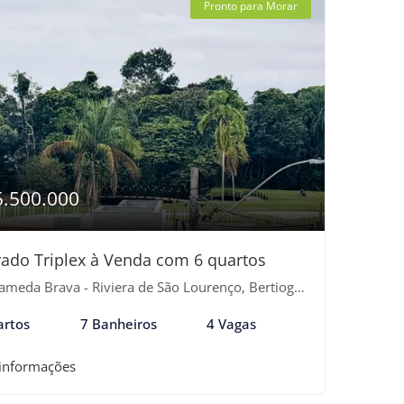
Pronto para Morar
5.500.000
ado Triplex à Venda com 6 quartos
ameda Brava - Riviera de São Lourenço, Bertioga-SP
artos
7 Banheiros
4 Vagas
 informações