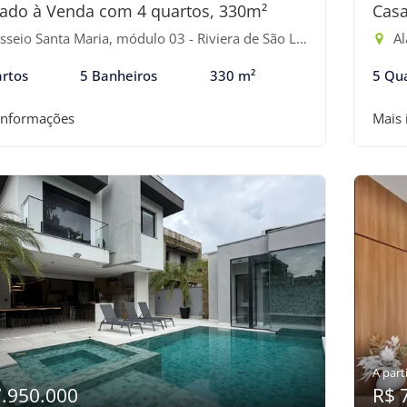
ado à Venda com 4 quartos, 330m²
Casa
eio Santa Maria, módulo 03 - Riviera de São Lourenço, Bertioga-SP
Ala
rtos
5 Banheiros
330 m²
5 Qu
informações
Mais
A parti
7.950.000
R$ 