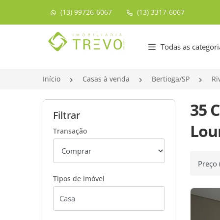
(13) 99726-6067
(13) 3317-6067
Página inicial
Todas as categori
Início
Casas à venda
Bertioga/SP
Ri
35 
Filtrar
Lou
Transação
Ordenar
Tipos de imóvel