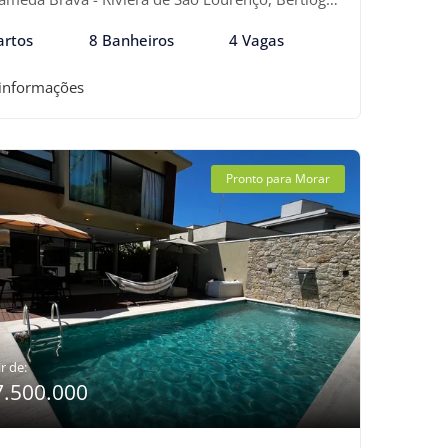
artos
8 Banheiros
4 Vagas
 informações
Pronto para Morar
r de:
7.500.000