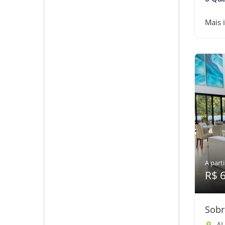
Mais 
A parti
R$ 
Sobr
ALAM