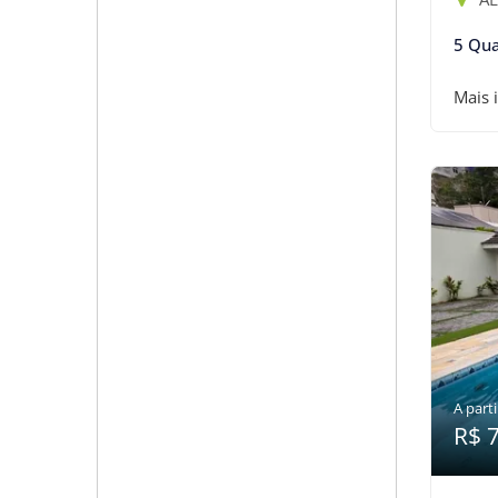
5 Qua
Mais 
A parti
R$ 