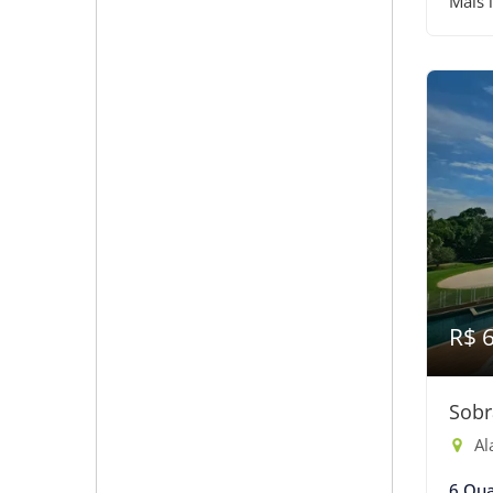
Mais 
R$ 
Sobr
Ala
6 Qua