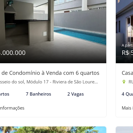
A parti
5.000.000
R$ 
 de Condomínio à Venda com 6 quartos
Casa
seio do sol, Módulo 17 - Riviera de São Lourenço, Bertioga-SP
RUA
rtos
7 Banheiros
2 Vagas
4 Qu
informações
Mais