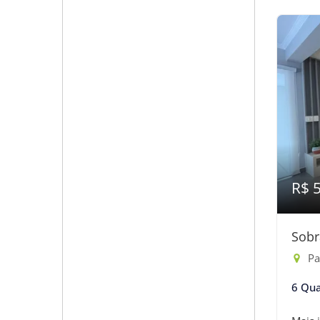
R$ 
Sobr
Pass
6 Qua