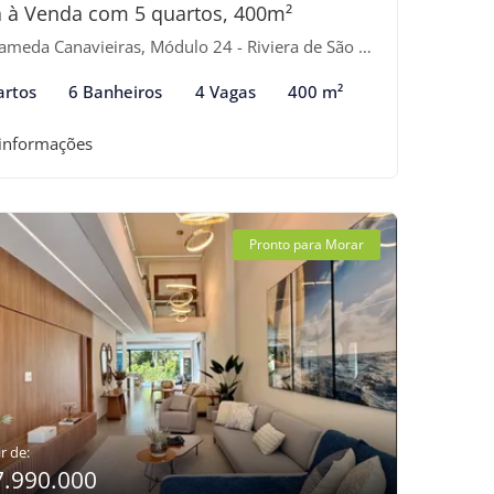
 à Venda com 5 quartos, 400m²
meda Canavieiras, Módulo 24 - Riviera de São Lourenço, Bertioga-SP
artos
6 Banheiros
4 Vagas
400 m²
 informações
Pronto para Morar
r de:
7.990.000