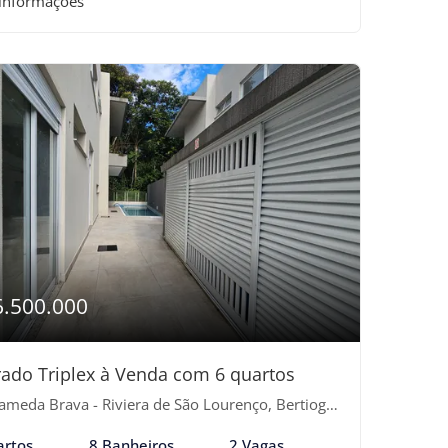
 informações
6.500.000
ado Triplex à Venda com 6 quartos
ameda Brava - Riviera de São Lourenço, Bertioga-SP
artos
8 Banheiros
2 Vagas