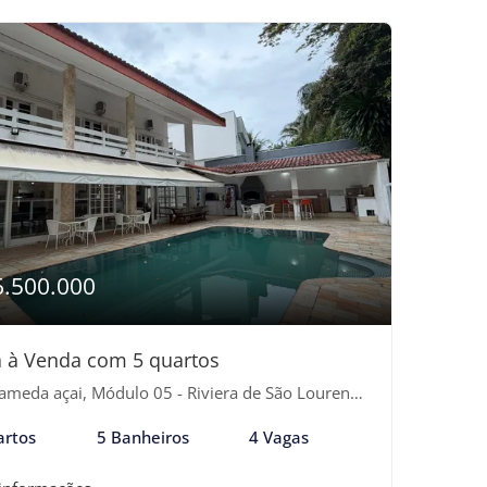
6.500.000
 à Venda com 5 quartos
meda açai, Módulo 05 - Riviera de São Lourenço, Bertioga-SP
artos
5 Banheiros
4 Vagas