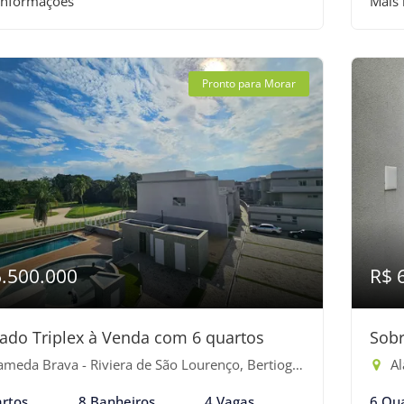
informações
Mais
Pronto para Morar
6.500.000
R$ 
ado Triplex à Venda com 6 quartos
Sobr
meda Brava - Riviera de São Lourenço, Bertioga-SP
Al
rtos
8 Banheiros
4 Vagas
6 Qu