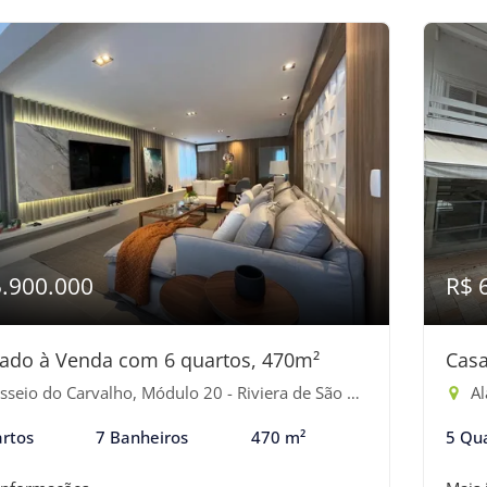
5.900.000
R$ 
ado à Venda com 6 quartos, 470m²
Casa
eio do Carvalho, Módulo 20 - Riviera de São Lourenço, Bertioga-SP
Ala
rtos
7 Banheiros
470 m²
5 Qu