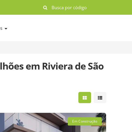
es
lhões em Riviera de São
Mostrar resultados e
Mostrar result
Em Construção