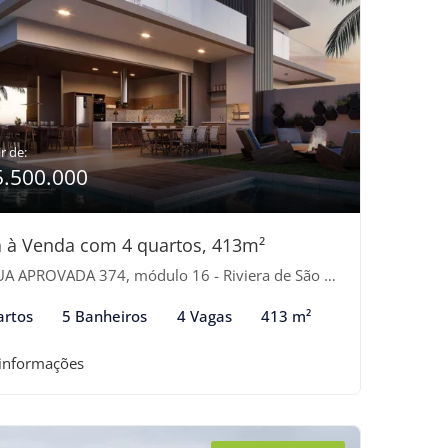
r de:
5.500.000
 à Venda com 4 quartos, 413m²
 APROVADA 374, módulo 16 - Riviera de São Lourenço, Bertioga-SP
artos
5 Banheiros
4 Vagas
413 m²
 informações