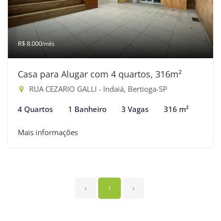
R$ 8.000
/mês
Casa para Alugar com 4 quartos, 316m²
RUA CEZARIO GALLI - Indaiá, Bertioga-SP
4 Quartos
1 Banheiro
3 Vagas
316 m²
Mais informações
‹
1
›