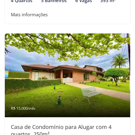
4 Quartos
5 Banheiros
6 Vagas
393 m²
Mais informações
R$ 15.000
/mês
Casa de Condomínio para Alugar com 4
quartos, 250m²