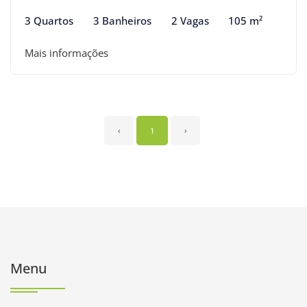
3 Quartos
3 Banheiros
2 Vagas
105 m²
Mais informações
‹
1
›
Menu