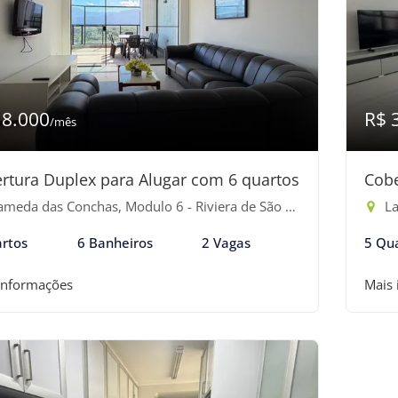
18.000
R$ 
/mês
rtura Duplex para Alugar com 6 quartos
Cobe
eda das Conchas, Modulo 6 - Riviera de São Lourenço, Bertioga-SP
Lar
rtos
6 Banheiros
2 Vagas
5 Qu
informações
Mais