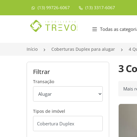
(13) 99726-6067
(13) 3317-6067
Página inicial
Todas as categori
Início
Coberturas Duplex para alugar
4 Q
3 C
Filtrar
Transação
Ordenar
Tipos de imóvel