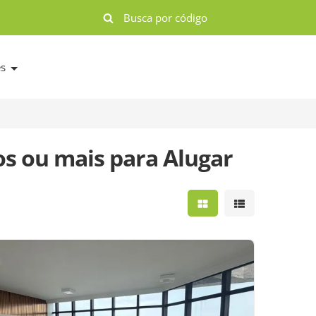
es
s ou mais para Alugar
Mostrar resultados e
Mostrar result