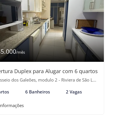
45.000
/mês
rtura Duplex para Alugar com 6 quartos
eio dos Galeões, modulo 2 - Riviera de São Lourenço, Bertioga-SP
rtos
6 Banheiros
2 Vagas
informações