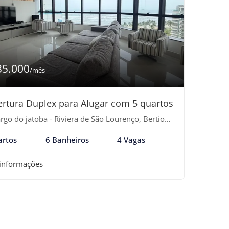
35.000
/mês
rtura Duplex para Alugar com 5 quartos
go do jatoba - Riviera de São Lourenço, Bertioga-SP
artos
6 Banheiros
4 Vagas
 informações