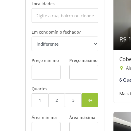
Localidades
Em condomínio fechado?
R$ 
Cobe
Preço mínimo
Preço máximo
Alam
6 Qua
Quartos
Mais 
1
2
3
4+
Área mínima
Área máxima