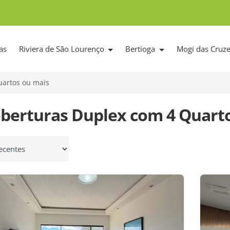
as
Riviera de São Lourenço
Bertioga
Mogi das Cruz
uartos ou mais
oberturas Duplex com 4 Quarto
 por