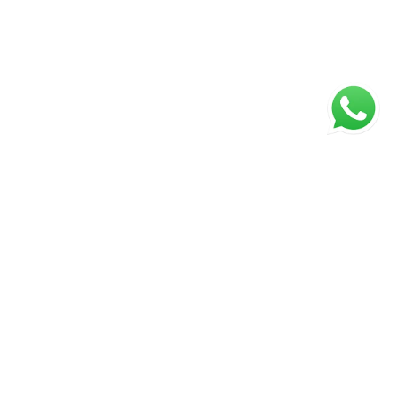
ágina inicial
RECI: 26874J