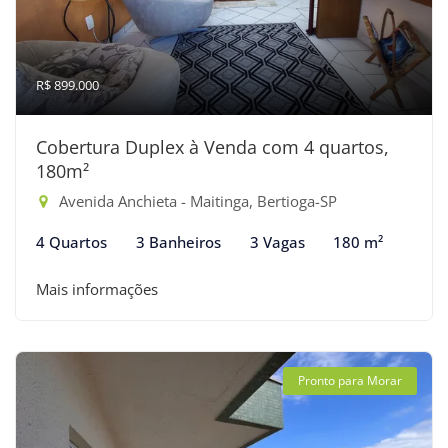
R$ 899.000
Cobertura Duplex à Venda com 4 quartos,
180m²
Avenida Anchieta - Maitinga, Bertioga-SP
4 Quartos
3 Banheiros
3 Vagas
180 m²
Mais informações
Pronto para Morar