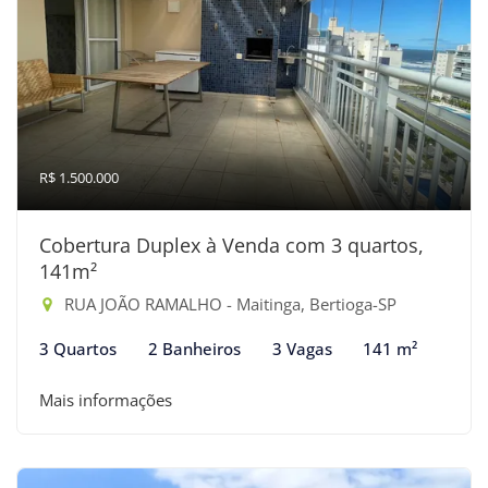
R$ 1.500.000
Cobertura Duplex à Venda com 3 quartos,
141m²
RUA JOÃO RAMALHO - Maitinga, Bertioga-SP
3 Quartos
2 Banheiros
3 Vagas
141 m²
Mais informações