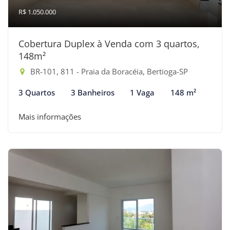
R$ 1.050.000
Cobertura Duplex à Venda com 3 quartos,
148m²
BR-101, 811 - Praia da Boracéia, Bertioga-SP
3 Quartos
3 Banheiros
1 Vaga
148 m²
Mais informações