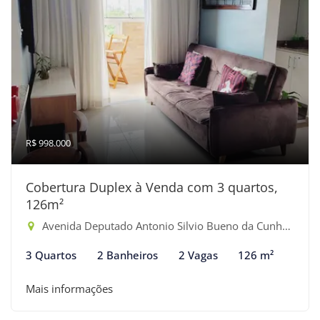
R$ 998.000
Cobertura Duplex à Venda com 3 quartos,
126m²
Avenida Deputado Antonio Silvio Bueno da Cunha - Maitinga, Bertioga-SP
3 Quartos
2 Banheiros
2 Vagas
126 m²
Mais informações