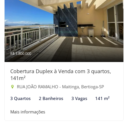
R$ 1.800.000
Cobertura Duplex à Venda com 3 quartos,
141m²
RUA JOÃO RAMALHO - Maitinga, Bertioga-SP
3 Quartos
2 Banheiros
3 Vagas
141 m²
Mais informações