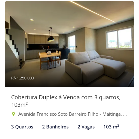
R$ 1.250.000
Cobertura Duplex à Venda com 3 quartos,
103m²
Avenida Francisco Soto Barreiro Filho - Maitinga, Bertioga-SP
3 Quartos
2 Banheiros
2 Vagas
103 m²