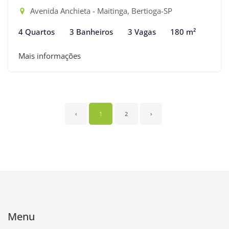
Avenida Anchieta - Maitinga, Bertioga-SP
4 Quartos
3 Banheiros
3 Vagas
180 m²
Mais informações
‹
1
2
›
Menu