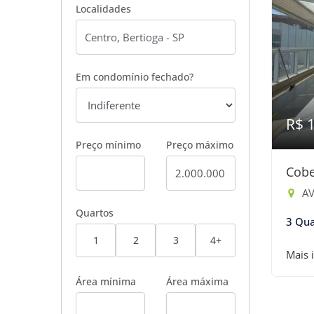
Localidades
Em condomínio fechado?
R$ 
Preço mínimo
Preço máximo
Cobe
AV
Quartos
3 Qua
1
2
3
4+
Mais 
Área mínima
Área máxima