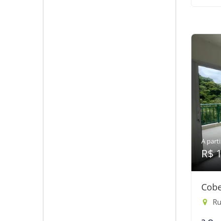
A parti
R$ 
Cobe
Ru