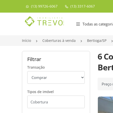
(13) 99726-6067
(13) 3317-6067
Página inicial
Todas as categori
Início
Coberturas à venda
Bertioga/SP
6 C
Filtrar
Bert
Transação
Ordenar
Tipos de imóvel