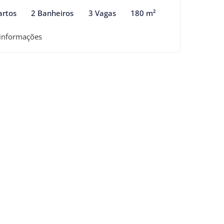
artos
2 Banheiros
3 Vagas
180 m²
 informações