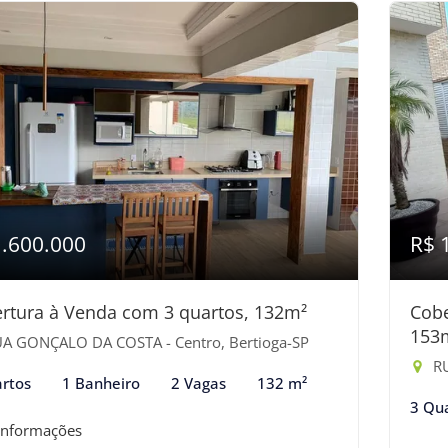
1.600.000
R$ 
rtura à Venda com 3 quartos, 132m²
Cobe
153
A GONÇALO DA COSTA - Centro, Bertioga-SP
RU
rtos
1 Banheiro
2 Vagas
132 m²
3 Qu
informações