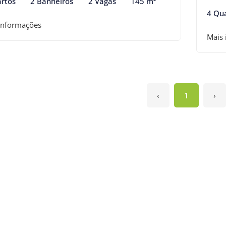
rtos
2 Banheiros
2 Vagas
145 m²
4 Qu
informações
Mais
‹
1
›