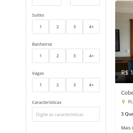
Suítes
1
2
3
4+
Banheiros
1
2
3
4+
R$ 
Vagas
1
2
3
4+
Cobe
RU
Características
3 Qua
Mais 