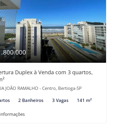
1.800.000
rtura Duplex à Venda com 3 quartos,
m²
A JOÃO RAMALHO - Centro, Bertioga-SP
artos
2 Banheiros
3 Vagas
141 m²
 informações