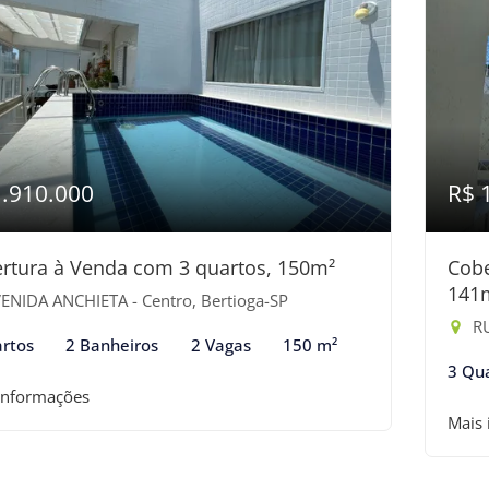
1.910.000
R$ 
rtura à Venda com 3 quartos, 150m²
Cobe
141
ENIDA ANCHIETA - Centro, Bertioga-SP
RU
rtos
2 Banheiros
2 Vagas
150 m²
3 Qu
informações
Mais