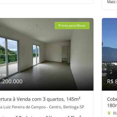
Mais
Pronto para Morar
r de:
1.200.000
R$ 
rtura à Venda com 3 quartos, 145m²
Cobe
180
a Luiz Pereira de Campos - Centro, Bertioga-SP
RU