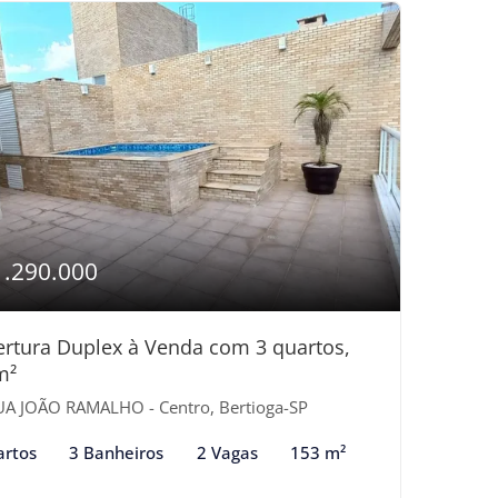
1.290.000
rtura Duplex à Venda com 3 quartos,
m²
A JOÃO RAMALHO - Centro, Bertioga-SP
artos
3 Banheiros
2 Vagas
153 m²