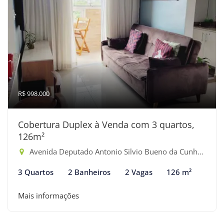
R$ 998.000
Cobertura Duplex à Venda com 3 quartos,
126m²
Avenida Deputado Antonio Silvio Bueno da Cunha - Maitinga, Bertioga-SP
3 Quartos
2 Banheiros
2 Vagas
126 m²
Mais informações