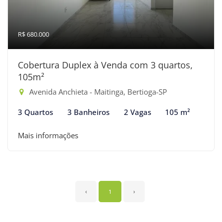
R$ 680.000
Cobertura Duplex à Venda com 3 quartos,
105m²
Avenida Anchieta - Maitinga, Bertioga-SP
3 Quartos
3 Banheiros
2 Vagas
105 m²
Mais informações
‹
1
›