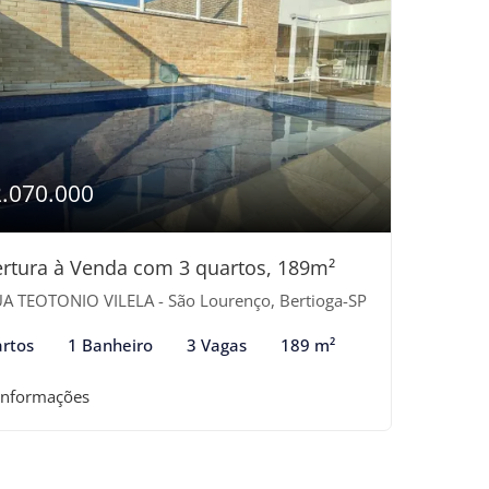
2.070.000
rtura à Venda com 3 quartos, 189m²
A TEOTONIO VILELA - São Lourenço, Bertioga-SP
rtos
1 Banheiro
3 Vagas
189 m²
informações