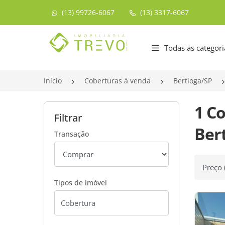
(13) 99726-6067
(13) 3317-6067
Página inicial
Todas as categori
Início
Coberturas à venda
Bertioga/SP
1 C
Filtrar
Bert
Transação
Ordenar
Tipos de imóvel