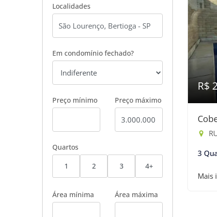
Localidades
Em condomínio fechado?
R$ 
Preço mínimo
Preço máximo
Cobe
RU
Quartos
3 Qua
1
2
3
4+
Mais 
Área mínima
Área máxima