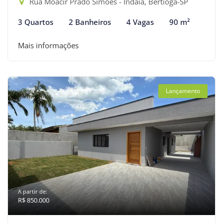
Rua Moacir Prado Simões - Indaiá, Bertioga-SP
3 Quartos
2 Banheiros
4 Vagas
90 m²
Mais informações
Lançamento
A partir de:
R$ 850.000