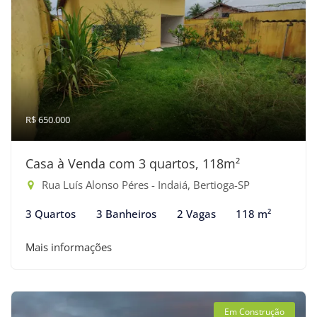
R$ 650.000
Casa à Venda com 3 quartos, 118m²
Rua Luís Alonso Péres - Indaiá, Bertioga-SP
3 Quartos
3 Banheiros
2 Vagas
118 m²
Mais informações
Em Construção