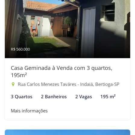
R$ 560.000
Casa Geminada à Venda com 3 quartos,
195m²
Rua Carlos Menezes Taváres - Indaiá, Bertioga-SP
3 Quartos
2 Banheiros
2 Vagas
195 m²
Mais informações