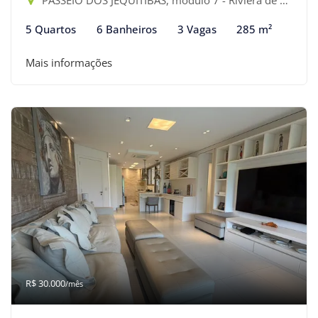
PASSEIO DOS JEQUITIBAS, módulo 7 - Riviera de São Lourenço, Bertioga-SP
5 Quartos
6 Banheiros
3 Vagas
285 m²
Mais informações
R$ 30.000
/mês