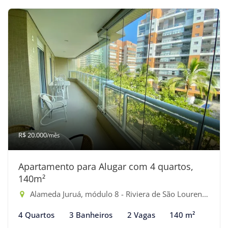
R$ 20.000
/mês
Apartamento para Alugar com 4 quartos,
140m²
Alameda Juruá, módulo 8 - Riviera de São Lourenço, Bertioga-SP
4 Quartos
3 Banheiros
2 Vagas
140 m²