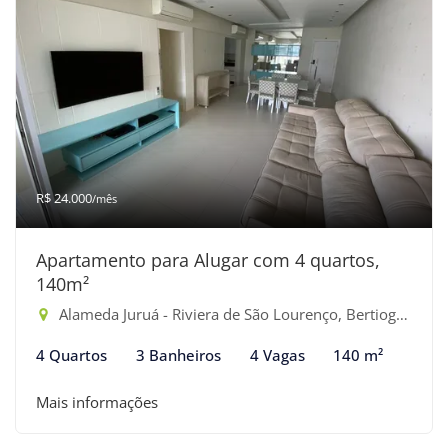
R$ 24.000
/mês
Apartamento para Alugar com 4 quartos,
140m²
Alameda Juruá - Riviera de São Lourenço, Bertioga-SP
4 Quartos
3 Banheiros
4 Vagas
140 m²
Mais informações