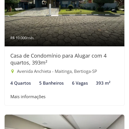
R$ 10.000
/mês
Casa de Condomínio para Alugar com 4
quartos, 393m²
Avenida Anchieta - Maitinga, Bertioga-SP
4 Quartos
5 Banheiros
6 Vagas
393 m²
Mais informações