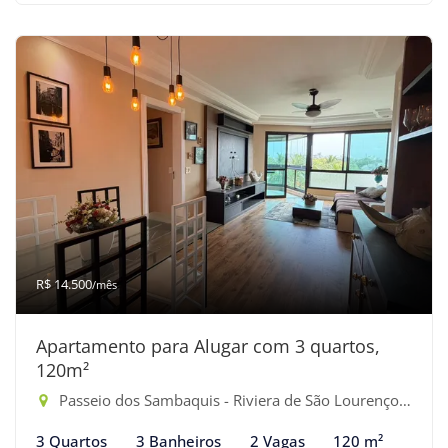
R$ 14.500
/mês
Apartamento para Alugar com 3 quartos,
120m²
Passeio dos Sambaquis - Riviera de São Lourenço, Bertioga-SP
3 Quartos
3 Banheiros
2 Vagas
120 m²