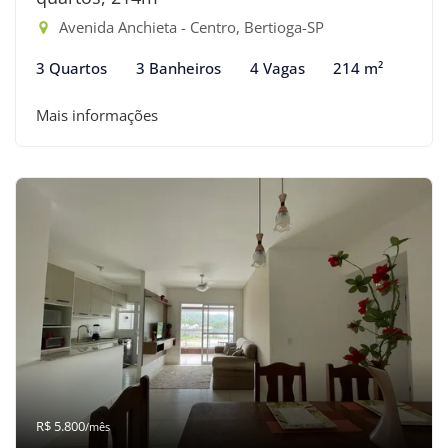
Avenida Anchieta - Centro, Bertioga-SP
3 Quartos
3 Banheiros
4 Vagas
214 m²
Mais informações
R$ 5.800
/mês