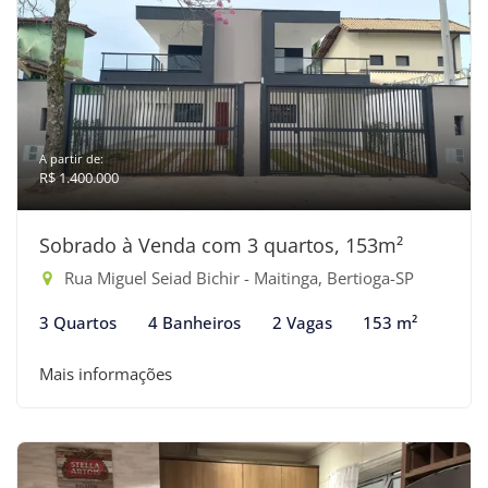
A partir de:
R$ 1.400.000
Sobrado à Venda com 3 quartos, 153m²
Rua Miguel Seiad Bichir - Maitinga, Bertioga-SP
3 Quartos
4 Banheiros
2 Vagas
153 m²
Mais informações