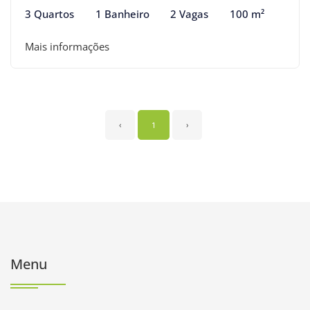
3 Quartos
1 Banheiro
2 Vagas
100 m²
Mais informações
‹
1
›
Menu