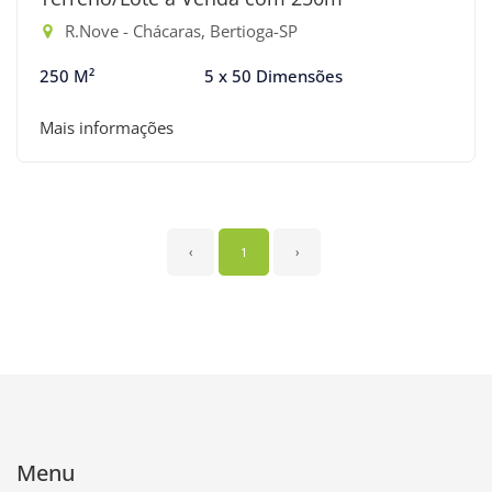
R.Nove - Chácaras, Bertioga-SP
250 M²
5 x 50 Dimensões
Mais informações
‹
1
›
Menu